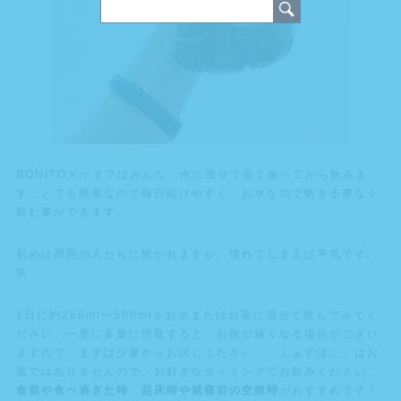
BONITOスッタフはみんな、水に混ぜて良く振ってから飲みま
す。とても簡単なので毎日続けやすく、お水なので飽きる事なく
飲む事ができます。
初めは周囲の人たちに驚かれますが、慣れてしまえば平気です。
笑
1日に約250ml〜500mlをお水またはお茶に混ぜて飲んでみてく
ださい。一度に多量に摂取すると、お腹が緩くなる場合がござい
ますので、まずは少量からお試しください。「ふぁすぽこ」はお
薬ではありませんので、お好きなタイミングでお飲みください。
食前や食べ過ぎた時
、
起床時や就寝前の空腹時
がおすすめです！