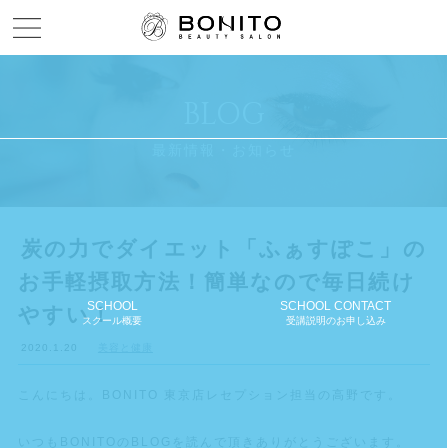
Menu open
BLOG
最新情報・お知らせ
炭の力でダイエット「ふぁすぽこ」の
お手軽摂取方法！簡単なので毎日続け
SCHOOL
SCHOOL CONTACT
やすい！
スクール概要
受講説明のお申し込み
2020.1.20
美容と健康
こんにちは。BONITO 東京店レセプション担当の高野です。
いつもBONITOのBLOGを読んで頂きありがとうございます。