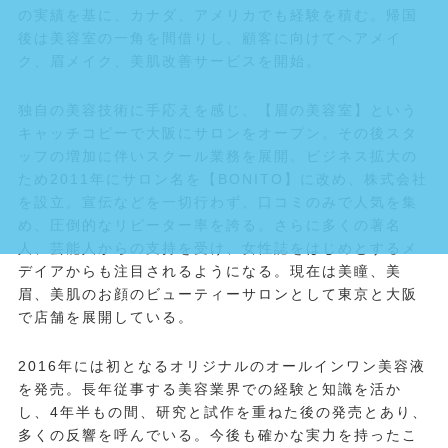
の実績を基に、カナダ、アメリカでも経験を積む。帰国
後は美容室の一角を間借りし、顧客に向けてヘアメイ
ク、眉メイク、美肌改善サービスを開始。
独自の美容技術に手応えを感じ、【眉の美容室】という
キャッチコピーで大阪にサロンをオープン。その後スタ
ッフの増加に伴いスクール業務を展開。ビジネス拡大の
ため2011年にサロン名を【BONITO】に改め、株式会社
を設立。宣伝などを一切行わず、口コミのみで人気を集
め、圧倒的なリピーター率を誇る。さらに多くの著名
人、芸能人からの支持を受け、女性誌をはじめとするメ
デイアからも注目されるようになる。現在は美瞳、美
眉、美肌のお顔のビューティーサロンとして東京と大阪
で店舗を展開している。
2016年には初となるオリジナルのオールインワン美容液
を発売。長年従事する美容業界での経験と知識を活か
し、4年半もの間、研究と試作を重ねた後の発売とあり、
多くの反響を呼んでいる。今後も確かな実力を持ったこ