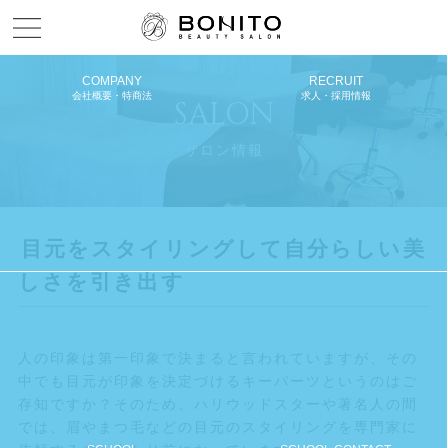
Menu open
COMPANY
RECRUIT
会社概要・特商法
求人・採用情報
SALON
サロン情報
目元をスタイリングして自分らしい美
しさを引き出す
人の印象は第一印象で決まると言われていますが、その
中でも目元が印象を決定づけるキーパーツというのはご
存知ですか？そのため、ハリウッドスターや著名人の間
では、眉やまつ毛などの目元のスタイリングを専門家に