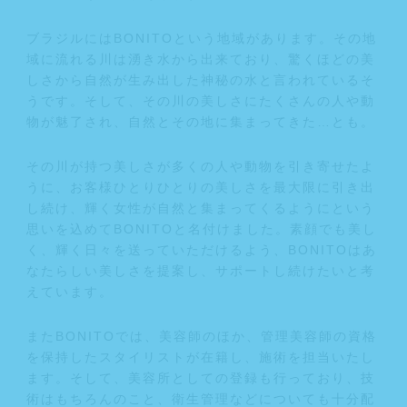
ブラジルにはBONITOという地域があります。その地
域に流れる川は湧き水から出来ており、驚くほどの美
しさから自然が生み出した神秘の水と言われているそ
うです。そして、その川の美しさにたくさんの人や動
物が魅了され、自然とその地に集まってきた…とも。
その川が持つ美しさが多くの人や動物を引き寄せたよ
うに、お客様ひとりひとりの美しさを最大限に引き出
し続け、輝く女性が自然と集まってくるようにという
思いを込めてBONITOと名付けました。素顔でも美し
く、輝く日々を送っていただけるよう、BONITOはあ
なたらしい美しさを提案し、サポートし続けたいと考
えています。
またBONITOでは、美容師のほか、管理美容師の資格
を保持したスタイリストが在籍し、施術を担当いたし
ます。そして、美容所としての登録も行っており、技
術はもちろんのこと、衛生管理などについても十分配