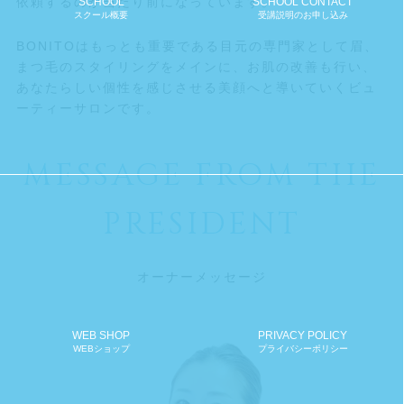
依頼するのが当たり前になっています。
SCHOOL
SCHOOL CONTACT
スクール概要
受講説明のお申し込み
BONITOはもっとも重要である目元の専門家として眉、
まつ毛のスタイリングをメインに、お肌の改善も行い、
あなたらしい個性を感じさせる美顔へと導いていくビュ
ーティーサロンです。
MESSAGE FROM THE
PRESIDENT
オーナーメッセージ
WEB SHOP
PRIVACY POLICY
WEBショップ
プライバシーポリシー