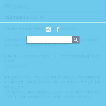
空き状況
7月後半終日キャンセル待ち
只今2021年8月のご予約まで受け付けております。
美肌改善ワックスのBLOGを詳しくご説明させて頂いてておりま
すので初めてのお客様はお読み下さいませ。
BONITOインスタグラムのストーリーでご予約空き状況配信して
います。
インスタグラム
美肌改善ワックス、コラーゲンマスク、水素パックでご案内可能
でございます。鼻だけしてみたい等、部分的なワックスも受け付
けております。
ご予約は埋まりやすくお電話頂いたタイミングで既にご予約が入
ってしまっている可能性もございます。ご了承下さいませ。