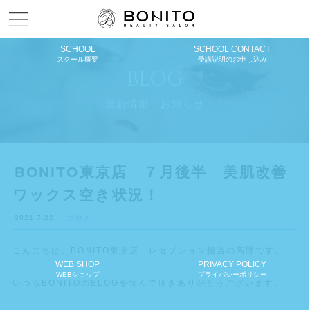
Menu open
SCHOOL
SCHOOL CONTACT
スクール概要
受講説明のお申し込み
BLOG
最新情報・お知らせ
BONITO東京店 ７月後半 美肌改善
ワックス空き状況！
2021.7.22
ブログ
こんにちは。BONITO東京店 レセプション担当の高野です。
WEB SHOP
PRIVACY POLICY
WEBショップ
プライバシーポリシー
いつもBONITOのBLOGを読んで頂きありがとうございます。