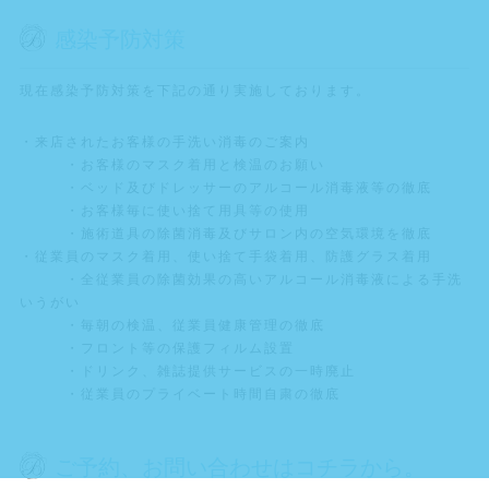
感染予防対策
現在感染予防対策を下記の通り実施しております。
・来店されたお客様の手洗い消毒のご案内
・お客様のマスク着用と検温のお願い
・ベッド及びドレッサーのアルコール消毒液等の徹底
・お客様毎に使い捨て用具等の使用
・施術道具の除菌消毒及びサロン内の空気環境を徹底
・従業員のマスク着用、使い捨て手袋着用、防護グラス着用
・全従業員の除菌効果の高いアルコール消毒液による手洗
いうがい
・毎朝の検温、従業員健康管理の徹底
・フロント等の保護フィルム設置
・ドリンク、雑誌提供サービスの一時廃止
・従業員のプライベート時間自粛の徹底
ご予約、お問い合わせはコチラから。