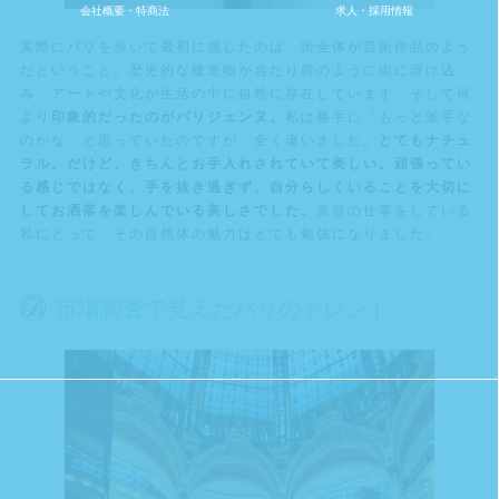
会社概要・特商法
求人・採用情報
実際にパリを歩いて最初に感じたのは、街全体が芸術作品のよう
だということ。歴史的な建造物が当たり前のように街に溶け込
み、アートや文化が生活の中に自然に存在しています。そして何
より
印象的だったのがパリジェンヌ。
私は勝手に「もっと派手な
のかな」と思っていたのですが、全く違いました。
とてもナチュ
ラル。だけど、きちんとお手入れされていて美しい。頑張ってい
る感じではなく、手を抜き過ぎず、自分らしくいることを大切に
してお洒落を楽しんでいる美しさでした。
美容の仕事をしている
私にとって、その自然体の魅力はとても勉強になりました。
市場調査で見えたパリのトレンド