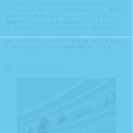
た。沢山ショップを巡りながら価格設定を確認したり、トレンド
カラーを見たり、香水やコスメの見せ方を研究したり。美容サロ
ンの作り方や空間演出、接客スタイルもたくさん見てきました。
骨格診断やファッション提案の勉強も兼ねて見て回ったのです
が、流行色やシルエット、価格設定まで本当に勉強になりまし
た。「今、世界はこういう流れなんだな」「こうやってトレンド
が作られていくんだな」そんなことを肌で感じることができまし
た。毎日2万歩は歩いてたので毎朝軽い筋肉痛でした苦笑
派手ではなく“上質”