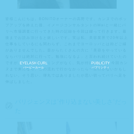
皆様こんにちは。BONITOオーナーの高野です。カンヌでのポッ
プアップを終えた後、イメージコンサルタントのMaiと一緒にパ
リへ市場調査に行ってきた時の記録を今回は綴って行きます。最
後までお読み頂けると嬉しいです。実は私、美容業界で20年以上
仕事をしているにも関わらず、これまでヨーロッパとは殆どご縁
がありませんでした。昔からたくさんの方に「美容をやっている
ならパリは絶対に行って。勉強になるよ」と言われ続けていたの
ですが、なかなかタイミングがなく、気が付けば50代。今回カン
EYELASH CURL
PUBLICITY
バービーカール
パブリシティ
ヌまで来たなら、この流れで行かなかったら一生行かないかもし
れない。そう思い、弾丸ではありましたが思い切ってパリへ足を
伸ばしました。
パリジェンヌは“作り込まない美しさ”だっ
た