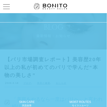
Menu open
BLOG
最新情報・お知らせ
【パリ市場調査レポート】美容歴20年
以上の私が初めてのパリで学んだ“本
物の美しさ”
2026.6.18
ブログ
,
美容と健康
,
おしらせ
「美容をやるなら一度はパリへ」と言われ
SKIN CARE
MOIST ROUTES
続けて
美肌改善
モイストルーツ