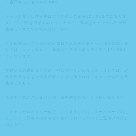
・当日キャンセル＝¥2000
キャンセル・日時変更はご予約前日の正午12：00までになりま
す。12：00を過ぎてのキャンセルのご連絡はキャンセル料が発
生致しますのでお気を付け下さい。
ご予約前日が当サロンの研修日でお休みにあたった場合に関しま
しては、キャンセルのご連絡はご予約の前々日の正午12：00ま
でとなります。
交通状況の遅延などでの、やむを得ない状況に関しましては、遅
延証明書などを次回来店時にお持ち頂ければ、キャンセル料は発
生致しません。
大変申し訳ございませんが、御理解の程宜しくお願い致します。
「キャンセルポリシー改定」につきましては、ホームページの
ト
ピックス
に詳細を掲載させて頂いておりますのでご覧頂ければと
思います。