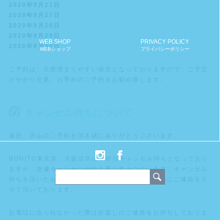
2020年9月21日
2020年9月27日
2020年9月28日
2020年9月29日
WEB SHOP
PRIVACY POLICY
2020年9月30日
WEBショップ
プライバシーポリシー
ご予約は、大変埋まりやすい状況となっておりますので、ご予定
が分かり次第、お早めのご予約をお勧め致します。
キャンセル待ちについて
連日、沢山のご予約を頂き誠にありがとうございます。
BONITO東京店、大阪店共に、終日キャンセル待ちとなっており
ますが、急遽キャンセルが出る事も多々ございます。キャンセル
待ちを頂いたお客様には、キャンセルが出次第、順にご連絡をさ
せて頂いております。
お電話に出られなかった際は折返しのご連絡をお待ちしておりま