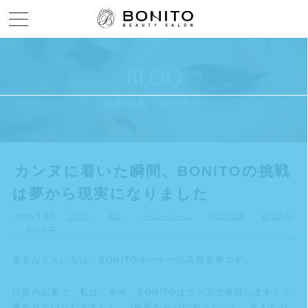
Menu open
BLOG
最新情報・お知らせ
カンヌに着いた瞬間、BONITOの挑戦
は夢から現実になりました
2026.5.24
ブログ
,
美肌
,
バービーカール
,
美容と健康
,
睫毛美容
,
おしらせ
皆さんこんにちは。BONITOオーナーの高野友希です。
以前の記事で、私は「今年、BONITOはカンヌで挑戦します」と
書かせていただきました。3年前から心にあったこと。友人との