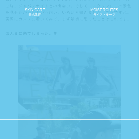
ご縁。ジャパンナイトとの出会い。そして、スタッフにこの景色
SKIN CARE
MOIST ROUTES
を見せたかったという想い。いろいろ書きました。でもですね。
美肌改善
モイストルーツ
実際にカンヌに着いてみて、まず最初に思ったことはこれです。
ほんまに来てしまった。笑