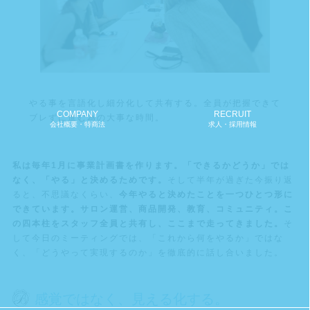
やる事を言語化し細分化して共有する。全員が把握できて
COMPANY
RECRUIT
ブレずに進む為の大事な時間。
会社概要・特商法
求人・採用情報
私は毎年1月に事業計画書を作ります。「できるかどうか」では
なく、「やる」と決めるためです。
そして半年が過ぎた今振り返
ると、不思議なくらい、
今年やると決めたことを一つひとつ形に
できています。サロン運営、商品開発、教育、コミュニティ。こ
の四本柱をスタッフ全員と共有し、ここまで走ってきました。
そ
して今日のミーティングでは、「これから何をやるか」ではな
く、「どうやって実現するのか」を徹底的に話し合いました。
感覚ではなく、見える化する。