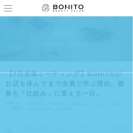
Menu open
BLOG
最新情報・お知らせ
【7月全体ミーティング】BONITOが
お店を休んでまで全員で学ぶ理由。感
覚を「仕組み」に変える一日。
2026.7.3
美容と健康
,
睫毛美容
,
睫毛エクステ
,
ブログ
,
美肌
,
眉美容
,
バービーカール
,
おしらせ
「今日は営業しないんですか？」その理由