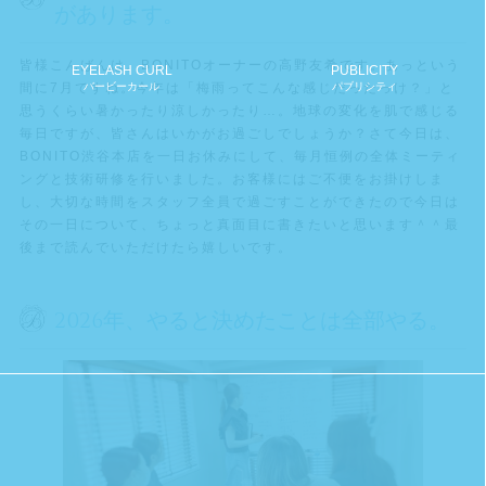
があります。
皆様こんばんは。BONITOオーナーの高野友希です。あっという
EYELASH CURL
PUBLICITY
バービーカール
パブリシティ
間に7月ですね。今年は「梅雨ってこんな感じだったっけ？」と
思うくらい暑かったり涼しかったり…。地球の変化を肌で感じる
毎日ですが、皆さんはいかがお過ごしでしょうか？さて今日は、
BONITO渋谷本店を一日お休みにして、毎月恒例の全体ミーティ
ングと技術研修を行いました。お客様にはご不便をお掛けしま
し、大切な時間をスタッフ全員で過ごすことができたので今日は
その一日について、ちょっと真面目に書きたいと思います＾＾最
後まで読んでいただけたら嬉しいです。
2026年、やると決めたことは全部やる。